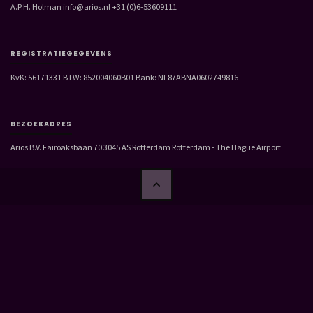
A.P.H. Holman info@arios.nl +31 (0)6-53609111
REGISTRATIEGEGEVENS
KvK: 56171331 BTW: 852004060B01 Bank: NL87ABNA0602749816
BEZOEKADRES
Arios B.V. Fairoaksbaan 70 3045 AS Rotterdam Rotterdam - The Hague Airport