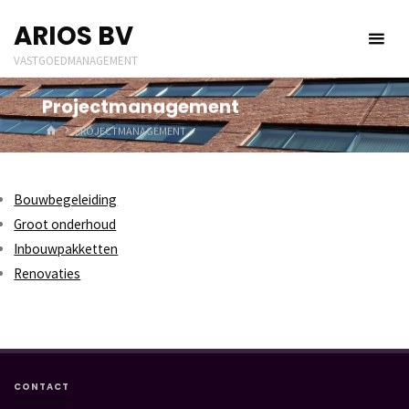
Ga
ARIOS BV
naar
de
VASTGOEDMANAGEMENT
inhoud
Projectmanagement
HOME
PROJECTMANAGEMENT
Bouwbegeleiding
Groot onderhoud
Inbouwpakketten
Renovaties
CONTACT