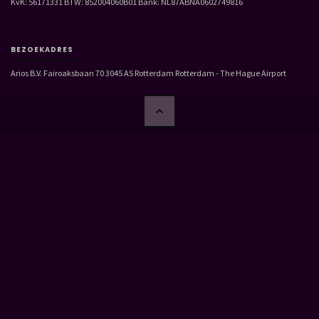
KvK: 56171331 BTW: 852004060B01 Bank: NL87ABNA0602749816
BEZOEKADRES
Arios B.V. Fairoaksbaan 70 3045 AS Rotterdam Rotterdam - The Hague Airport