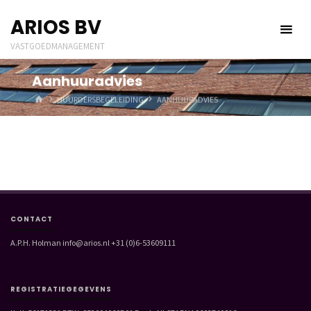
Ga
ARIOS BV
naar
de
VASTGOEDMANAGEMENT
inhoud
Aanhuuradvies
HOME
HUURDERSBEGELEIDING
AANHUURADVIES
CONTACT
A.P.H. Holman info@arios.nl +31 (0)6-53609111
REGISTRATIEGEGEVENS